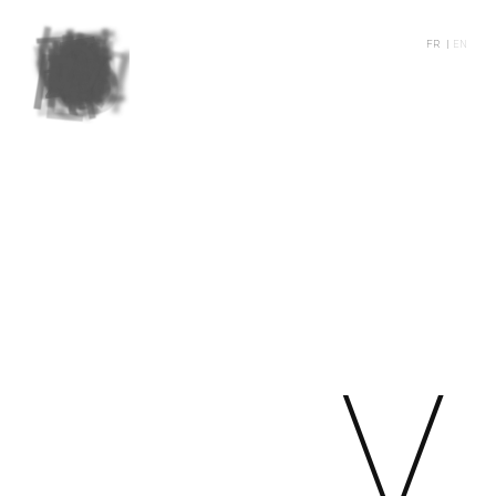
FR |
EN
V